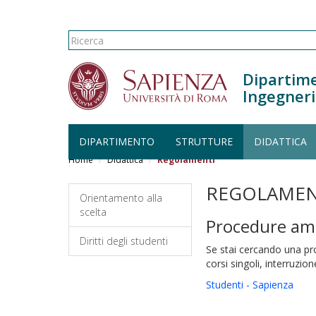
Form di ricerca
Ricerca
Dipartime
Ingegneri
DIPARTIMENTO
STRUTTURE
DIDATTICA
Salta al contenuto principale
Home
Didattica
Regolamenti
REGOLAMEN
Orientamento alla
scelta
Procedure am
Diritti degli studenti
Se stai cercando una pro
corsi singoli, interruzion
Studenti - Sapienza