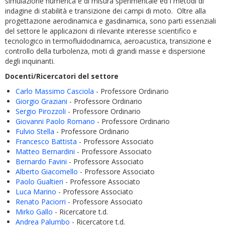
simulazione numerica e di misura sperimentale ed i metodi di
indagine di stabilità e transizione dei campi di moto. Oltre alla
progettazione aerodinamica e gasdinamica, sono parti essenziali
del settore le applicazioni di rilevante interesse scientifico e
tecnologico in termofluidodinamica, aeroacustica, transizione e
controllo della turbolenza, moti di grandi masse e dispersione
degli inquinanti.
Docenti/Ricercatori del settore
Carlo Massimo Casciola
- Professore Ordinario
Giorgio Graziani
- Professore Ordinario
Sergio Pirozzoli
- Professore Ordinario
Giovanni Paolo Romano
- Professore Ordinario
Fulvio Stella
- Professore Ordinario
Francesco Battista
- Professore Associato
Matteo Bernardini
- Professore Associato
Bernardo Favini
- Professore Associato
Alberto Giacomello
- Professore Associato
Paolo Gualtieri
- Professore Associato
Luca Marino
- Professore Associato
Renato Paciorri
- Professore Associato
Mirko Gallo
- Ricercatore t.d.
Andrea Palumbo
- Ricercatore t.d.