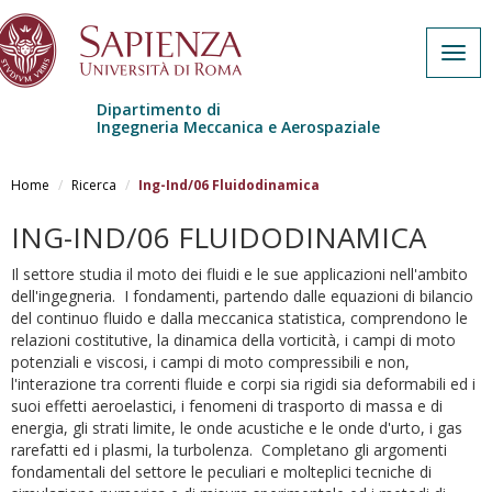
Togg
navig
Dipartimento di
Ingegneria Meccanica e Aerospaziale
Salta al contenuto principale
Home
Ricerca
Ing-Ind/06 Fluidodinamica
ING-IND/06 FLUIDODINAMICA
Il settore studia il moto dei fluidi e le sue applicazioni nell'ambito
dell'ingegneria. I fondamenti, partendo dalle equazioni di bilancio
del continuo fluido e dalla meccanica statistica, comprendono le
relazioni costitutive, la dinamica della vorticità, i campi di moto
potenziali e viscosi, i campi di moto compressibili e non,
l'interazione tra correnti fluide e corpi sia rigidi sia deformabili ed i
suoi effetti aeroelastici, i fenomeni di trasporto di massa e di
energia, gli strati limite, le onde acustiche e le onde d'urto, i gas
rarefatti ed i plasmi, la turbolenza. Completano gli argomenti
fondamentali del settore le peculiari e molteplici tecniche di