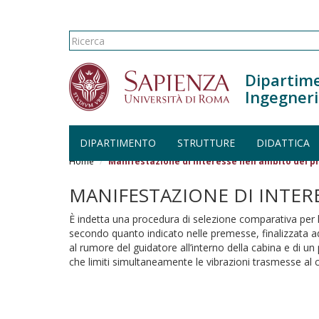
Form di ricerca
Ricerca
Dipartime
Ingegneri
DIPARTIMENTO
STRUTTURE
DIDATTICA
Salta al contenuto principale
Home
Manifestazione di interesse nell'ambito del pr
MANIFESTAZIONE DI INTER
È indetta una procedura di selezione comparativa per l’
secondo quanto indicato nelle premesse, finalizzata ad 
al rumore del guidatore all’interno della cabina e di un 
che limiti simultaneamente le vibrazioni trasmesse al c