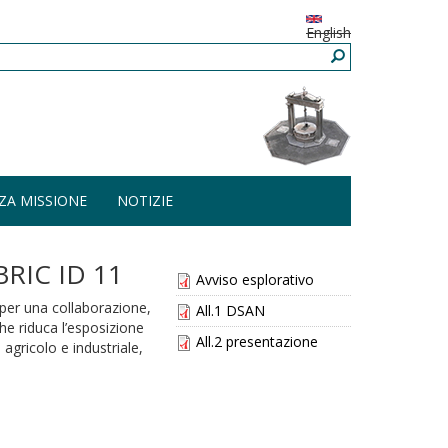
English
ZA MISSIONE
NOTIZIE
RIC ID 11
Avviso esplorativo
 per una collaborazione,
All.1 DSAN
he riduca l’esposizione
All.2 presentazione
 agricolo e industriale,