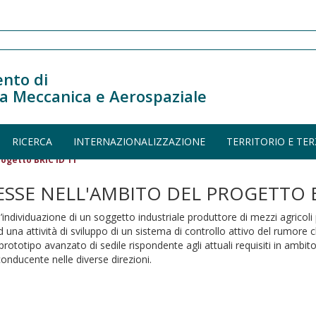
nto di
a Meccanica e Aerospaziale
RICERCA
INTERNAZIONALIZZAZIONE
TERRITORIO E TER
ogetto BRIC ID 11
ESSE NELL'AMBITO DEL PROGETTO B
individuazione di un soggetto industriale produttore di mezzi agricoli
una attività di sviluppo di un sistema di controllo attivo del rumore c
prototipo avanzato di sedile rispondente agli attuali requisiti in ambito
onducente nelle diverse direzioni.