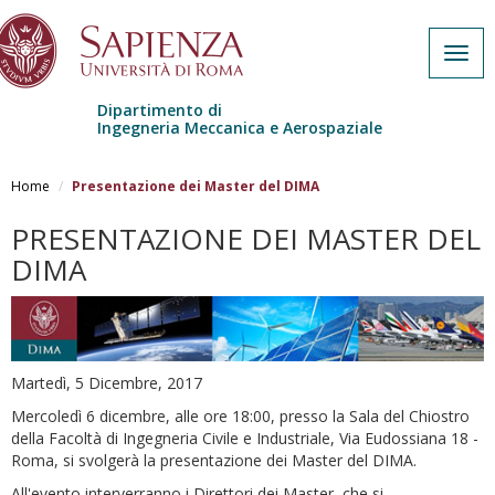
Togg
navig
Dipartimento di
Ingegneria Meccanica e Aerospaziale
Salta al contenuto principale
Home
Presentazione dei Master del DIMA
PRESENTAZIONE DEI MASTER DEL
DIMA
Martedì, 5 Dicembre, 2017
Mercoledì 6 dicembre, alle ore 18:00, presso la Sala del Chiostro
della Facoltà di Ingegneria Civile e Industriale, Via Eudossiana 18 -
Roma, si svolgerà la presentazione dei Master del DIMA.
All'evento interverranno i Direttori dei Master, che si