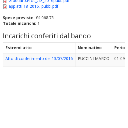
Graduato.Proc_.18_2016pubb.pdf
app.atti 18_2016._pubbl.pdf
Spese previste:
€4 068.75
Totale incarichi:
1
Incarichi conferiti dal bando
Estremi atto
Nominativo
Period
Atto di conferimento del 13/07/2016
PUCCINI MARCO
01-09-