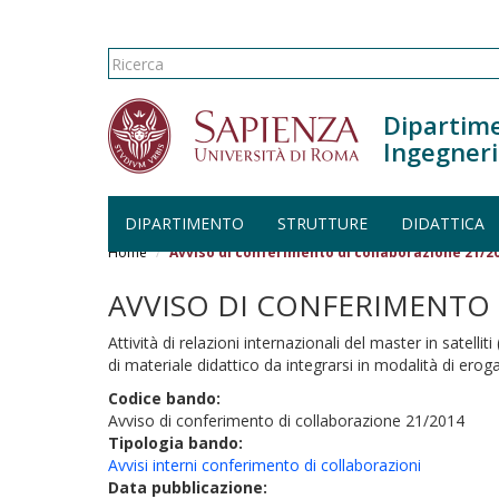
Form di ricerca
Ricerca
Dipartime
Ingegneri
DIPARTIMENTO
STRUTTURE
DIDATTICA
Salta al contenuto principale
Home
Avviso di conferimento di collaborazione 21/2
AVVISO DI CONFERIMENTO 
Attività di relazioni internazionali del master in satell
di materiale didattico da integrarsi in modalità di erog
Codice bando:
Avviso di conferimento di collaborazione 21/2014
Tipologia bando:
Avvisi interni conferimento di collaborazioni
Data pubblicazione: