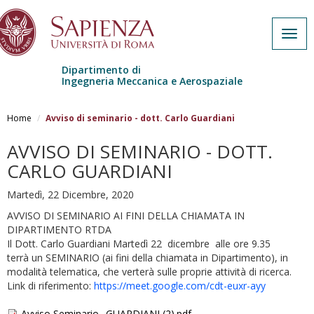
Togg
navig
Dipartimento di
Ingegneria Meccanica e Aerospaziale
Salta al contenuto principale
Home
Avviso di seminario - dott. Carlo Guardiani
AVVISO DI SEMINARIO - DOTT.
CARLO GUARDIANI
Martedì, 22 Dicembre, 2020
AVVISO DI SEMINARIO AI FINI DELLA CHIAMATA IN
DIPARTIMENTO RTDA
Il Dott. Carlo Guardiani Martedì 22 dicembre alle ore 9.35
terrà un SEMINARIO (ai fini della chiamata in Dipartimento), in
modalità telematica, che verterà sulle proprie attività di ricerca.
Link di riferimento:
https://meet.google.com/cdt-euxr-ayy
Avviso Seminario_ GUARDIANI (2).pdf