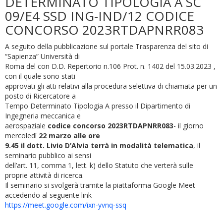
DETERMINATO TIPOLOGIA A SC
09/E4 SSD ING-IND/12 CODICE
CONCORSO 2023RTDAPNRR083
A seguito della pubblicazione sul portale Trasparenza del sito di
“Sapienza” Università di
Roma del con D.D. Repertorio n.106 Prot. n. 1402 del 15.03.2023 ,
con il quale sono stati
approvati gli atti relativi alla procedura selettiva di chiamata per un
posto di Ricercatore a
Tempo Determinato Tipologia A presso il Dipartimento di
Ingegneria meccanica e
aerospaziale
codice concorso 2023RTDAPNRR083
- il giorno
mercoledì
22 marzo alle ore
9.45 il dott. Livio D’Alvia terrà in modalità telematica
, il
seminario pubblico ai sensi
dell’art. 11, comma 1, lett. k) dello Statuto che verterà sulle
proprie attività di ricerca.
Il seminario si svolgerà tramite la piattaforma Google Meet
accedendo al seguente link
https://meet.google.com/ixn-yvnq-ssq