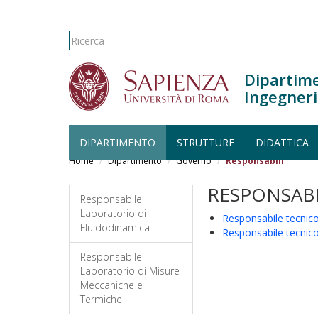
Form di ricerca
Ricerca
Dipartime
Ingegneri
DIPARTIMENTO
STRUTTURE
DIDATTICA
Salta al contenuto principale
Home
Dipartimento
Governo
Responsabili
RESPONSABI
Responsabile
Laboratorio di
Responsabile tecnico
Fluidodinamica
Responsabile tecnic
Responsabile
Laboratorio di Misure
Meccaniche e
Termiche