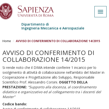
Togg
navig
Dipartimento di
Ingegneria Meccanica e Aerospaziale
Skip to main content
Home
AVVISO DI CONFERIMENTO DI COLLABORAZIONE 14/2015
AVVISO DI CONFERIMENTO DI
COLLABORAZIONE 14/2015
Si rende noto che il DIMA intende conferire 1 incarico per lo
svolgimento di attività di collaborazione nell’ambito del Master in
Cooperazione e Progettazione allo Sviluppo, Responsabile
Scientifico Prof. Alessandro Corsini.
OGGETTO DELLA
PRESTAZIONE:
“Supporto alla docenza, al coordinamento
didattico e organizzativo ed al collegamento tra i docenti del
Master
”
Codice bando:
Avviso di conferimento di collaborazione 14/2015