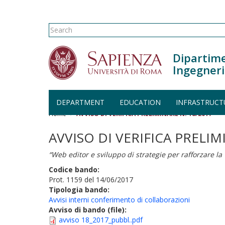
Search form
Search
Dipartime
Ingegneri
Skip to main content
DEPARTMENT
EDUCATION
INFRASTRUCT
Home
AVVISO DI VERIFICA PRELIMINARE N. 18/2017
AVVISO DI VERIFICA PRELIM
“Web editor e sviluppo di strategie per rafforzare l
Codice bando:
Prot. 1159 del 14/06/2017
Tipologia bando:
Avvisi interni conferimento di collaborazioni
Avviso di bando (file):
avviso 18_2017_pubbl..pdf